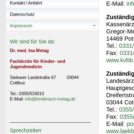
Kontakt / Anfahrt
E-Mail:
in
Datenschutz
Zuständi
Kassenärz
Impressum
Gregor-Me
14469 Po
Wir sind für Sie da:
Tel.:
0331/
Dr. med. Ina Metag
Fax:
0331
www.kvbb
Fachärztin für Kinder- und
Jugendmedizin
Zuständi
Sielower Landstraße 67 03044
Landesär
Cottbus
Hauptgesch
Tel.: 0355/533010
Dreifertst
E-Mail:
info@kinderarzt-metag.de
03044 Cot
Tel.:
0355/
Fax:
0355
E-Mail:
po
Sprechzeiten
www.laekb