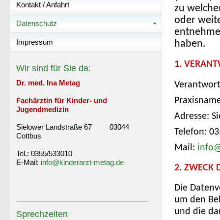
Kontakt / Anfahrt
zu welche
oder weite
Datenschutz
entnehmen
Impressum
haben.
1. VERANT
Wir sind für Sie da:
Dr. med. Ina Metag
Verantwortl
Praxisname
Fachärztin für Kinder- und
Jugendmedizin
Adresse: S
Sielower Landstraße 67 03044
Telefon: 0
Cottbus
Mail:
info@
Tel.: 0355/533010
E-Mail:
info@kinderarzt-metag.de
2. ZWECK
Die Datenv
um den Beh
und die da
Sprechzeiten