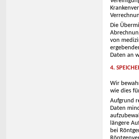
Vereinigun
Krankenver
Verrechnun
Die Übermi
Abrechnung
von medizi
ergebenden 
Daten an w
4. SPEICH
Wir bewahr
wie dies fü
Aufgrund re
Daten mind
aufzubewah
längere Au
bei Röntge
Röntgenve